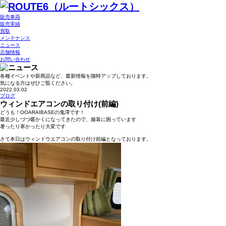
販売車両
販売実績
買取
メンテナンス
ニュース
店舗情報
お問い合わせ
各種イベントや新商品など、最新情報を随時アップしております。
気になる方はぜひご覧ください。
2022.03.02
ブログ
ウィンドエアコンの取り付け(前編)
どうも！OOARAIBASEの鬼澤です！
最近少しづつ暖かくになってきたので、服装に困っています
暑ったり寒かったり大変です
さて本日はウィンドウエアコンの取り付け前編となっております。