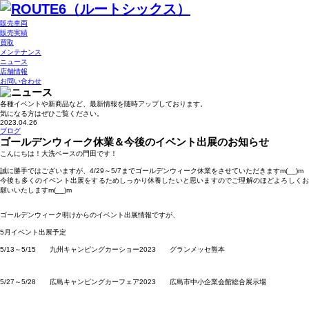
販売車両
販売実績
買取
メンテナンス
ニュース
店舗情報
お問い合わせ
各種イベントや新商品など、最新情報を随時アップしております。
気になる方はぜひご覧ください。
2023.04.26
ブログ
ゴールデンウィーク休業＆今後のイベント出展のお知らせ
こんにちは！大洗ベースの門田です！
誠に勝手ではございますが、4/29～5/7までゴールデンウィーク休業をさせていただきますm(__)m
今後も多くのイベント出展をするためしっかり休養したいと思いますのでご理解のほどよろしくお
願いいたしますm(__)m
ゴールデンウィーク明けからのイベント出展情報ですが、
5月イベント出展予定
5/13～5/15 九州キャンピングカーショー2023 グランメッセ熊本
5/27～5/28 広島キャンピングカーフェア2023 広島市中小企業会館総合展示場