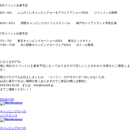
6月イベント出展予定
6/3～6/4 ふじのくにキャンピングカー＆アウトドアショー2023 ツインメッセ静岡
6/10～6/11 関西キャンピングカーフェスティバル 神戸ポートアイランド市民広場
7月イベント出展予定
7/1～7/2 東京キャンピングカーショー2023 東京ビックサイト
7/29～7/30 ALL関東キャンピングカーフェア2023 Gメッセ群馬
になります(^^)v
他に地元のイベントにも参加予定になっておりますので詳しいことがわかり次第またご報告しま
す！
前のブログでもお伝えしましたが、「コンフィ」のデモカーが一台しかないため
お店に展示できない期間が多くありますのでご来店の際には事前に
029-291-6118 または info@route6.jp
までご連絡ください！！
PAGETOP
キャンピングカーの
メンテナンス
キャンピングカーの