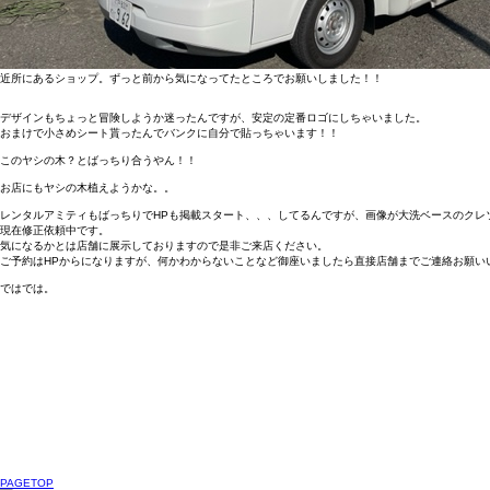
近所にあるショップ。ずっと前から気になってたところでお願いしました！！
デザインもちょっと冒険しようか迷ったんですが、安定の定番ロゴにしちゃいました。
おまけで小さめシート貰ったんでバンクに自分で貼っちゃいます！！
このヤシの木？とばっちり合うやん！！
お店にもヤシの木植えようかな。。
レンタルアミティもばっちりでHPも掲載スタート、、、してるんですが、画像が大洗ベースのクレ
現在修正依頼中です。
気になるかとは店舗に展示しておりますので是非ご来店ください。
ご予約はHPからになりますが、何かわからないことなど御座いましたら直接店舗までご連絡お願い
ではでは。
PAGETOP