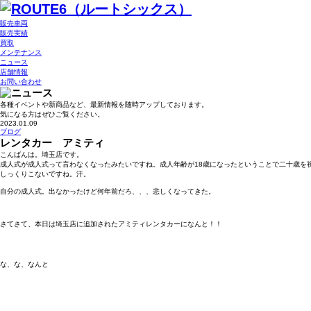
販売車両
販売実績
買取
メンテナンス
ニュース
店舗情報
お問い合わせ
各種イベントや新商品など、最新情報を随時アップしております。
気になる方はぜひご覧ください。
2023.01.09
ブログ
レンタカー アミティ
こんばんは。埼玉店です。
成人式が成人式って言わなくなったみたいですね。成人年齢が18歳になったということで二十歳を
しっくりこないですね。汗。
自分の成人式。出なかったけど何年前だろ、、、悲しくなってきた。
さてさて、本日は埼玉店に追加されたアミティレンタカーになんと！！
な、な、なんと