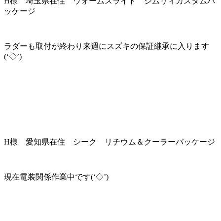
H様 埼玉県在住 ウォームスライト ジムリィカスタムパ
ッケージ
ラダーも取付が終わり来週にスズキの保証継承に入ります
(‘◇’)ゞ
H様 愛知県在住 シーク リチウム＆クーラーパッケージ
現在電装関係作業中です(‘◇’)ゞ