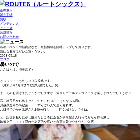
販売車両
販売実績
買取
メンテナンス
ニュース
店舗情報
お問い合わせ
各種イベントや新商品など、最新情報を随時アップしております。
気になる方はぜひご覧ください。
2023.05.18
ブログ
暑いので
こんばんは。埼玉店です。
とっっっっても久しぶりな投稿です。
３月末より4月末まで軟禁状態でした。笑
ま、そのお話はまたどこかでしますが、皆さんゴールデンウィークは楽しまれたでしょうか？
私、埼玉県から出ませんでした。たぶん。そんなある日に
川越蔵造りの街散策、、、すんごい人で全く見れず。
お目当てのかき氷屋さん240分待ち、、、行くわけないですね。
と、記憶を頼りに少し離れたところにあるかき氷屋さん行ってみたら待ち無し！！
散策上手！！！！隠れた名店的な喜びと自画自賛でウキウキで入店