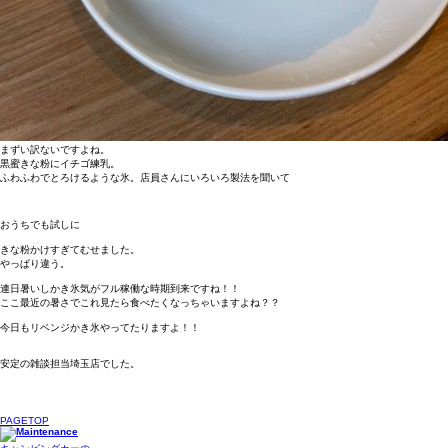
まずい訳ないですよね。
黒蜜きな粉にイチゴ練乳。
ふわふわでとろけるような氷。店員さんにいろいろ製法を聞いて
おうちでも試しに
きな粉かけすぎてむせました。
やっぱり違う。
連日暑いしかき氷気がフル稼働な時期到来ですね！！
ここ最近の暑さでこれ見たら食べたくなっちゃいますよね？？
今日もリベンジかき氷やってたりますよ！！
安定の雑談担当埼玉店でした。
PAGETOP