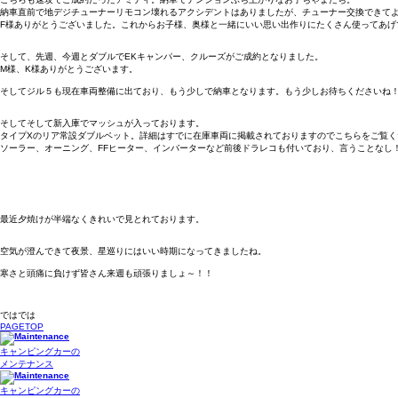
納車直前で地デジチューナーリモコン壊れるアクシデントはありましたが、チューナー交換できて
F様ありがとうございました。これからお子様、奥様と一緒にいい思い出作りにたくさん使ってあげ
そして、先週、今週とダブルでEKキャンパー、クルーズがご成約となりました。
M様、K様ありがとうございます。
そしてジル５も現在車両整備に出ており、もう少しで納車となります。もう少しお待ちくださいね
そしてそして新入庫でマッシュが入っております。
タイプXのリア常設ダブルベット。詳細はすでに在庫車両に掲載されておりますのでこちらをご覧く
ソーラー、オーニング、FFヒーター、インバーターなど前後ドラレコも付いており、言うことなし
最近夕焼けが半端なくきれいで見とれております。
空気が澄んできて夜景、星巡りにはいい時期になってきましたね。
寒さと頭痛に負けず皆さん来週も頑張りましょ～！！
ではでは
PAGETOP
キャンピングカーの
メンテナンス
キャンピングカーの