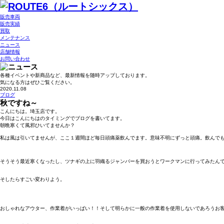
販売車両
販売実績
買取
メンテナンス
ニュース
店舗情報
お問い合わせ
各種イベントや新商品など、最新情報を随時アップしております。
気になる方はぜひご覧ください。
2020.11.08
ブログ
秋ですね～
こんにちは。埼玉店です。
今日はこんにちはのタイミングでブログを書いてます。
朝晩寒くて風邪ひいてませんか？
私は風は引いてませんが、ここ１週間ほど毎日頭痛薬飲んでます。意味不明にずっと頭痛。飲んで
そうそう最近寒くなったし、ツナギの上に羽織るジャンバーを買おうとワークマンに行ってみたん
そしたらすごい変わりよう。
おしゃれなアウター、作業着がいっぱい！！そして明らかに一般の作業着を使用しないであろうお