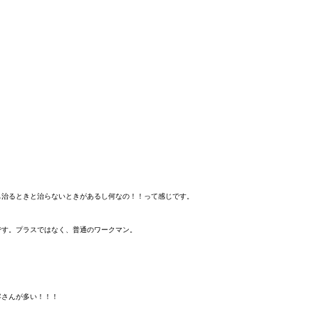
も治るときと治らないときがあるし何なの！！って感じです。
です。プラスではなく、普通のワークマン。
客さんが多い！！！