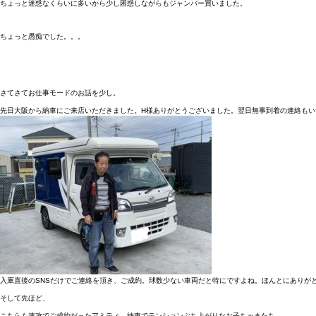
ちょっと迷惑なくらいに多いから少し困惑しながらもジャンバー買いました。
ちょっと愚痴でした。。。
さてさてお仕事モードのお話を少し。
先日大阪から納車にご来店いただきました。H様ありがとうございました。翌日無事到着の連絡もい
入庫直後のSNSだけでご連絡を頂き、ご成約。球数少ない車両だと特にですよね。ほんとにありが
そして先ほど、
こちらも速攻でご成約だったアミティ。納車でテンションぶち上がりなお子ちゃまたち。