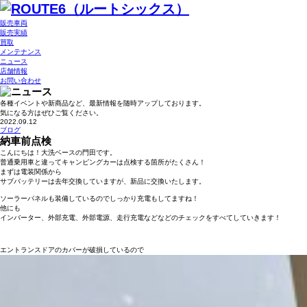
販売車両
販売実績
買取
メンテナンス
ニュース
店舗情報
お問い合わせ
各種イベントや新商品など、最新情報を随時アップしております。
気になる方はぜひご覧ください。
2022.09.12
ブログ
納車前点検
こんにちは！大洗ベースの門田です。
普通乗用車と違ってキャンピングカーは点検する箇所がたくさん！
まずは電装関係から
サブバッテリーは去年交換していますが、新品に交換いたします。
ソーラーパネルも装備しているのでしっかり充電もしてますね！
他にも
インバーター、外部充電、外部電源、走行充電などなどのチェックをすべてしていきます！
エントランスドアのカバーが破損しているので