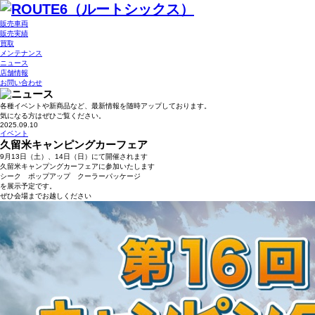
販売車両
販売実績
買取
メンテナンス
ニュース
店舗情報
お問い合わせ
各種イベントや新商品など、最新情報を随時アップしております。
気になる方はぜひご覧ください。
2025.09.10
イベント
久留米キャンピングカーフェア
9月13日（土）、14日（日）にて開催されます
久留米キャンプングカーフェアに参加いたします
シーク ポップアップ クーラーパッケージ
を展示予定です。
ぜひ会場までお越しください