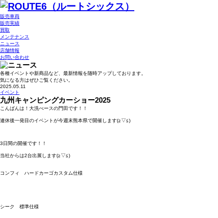
販売車両
販売実績
買取
メンテナンス
ニュース
店舗情報
お問い合わせ
各種イベントや新商品など、最新情報を随時アップしております。
気になる方はぜひご覧ください。
2025.05.11
イベント
九州キャンピングカーショー2025
こんばんは！大洗べースの門田です！！
連休後一発目のイベントが今週末熊本県で開催します(≧▽≦)
3日間の開催です！！
当社からは2台出展します(≧▽≦)
コンフィ ハードカーゴカスタム仕様
シーク 標準仕様