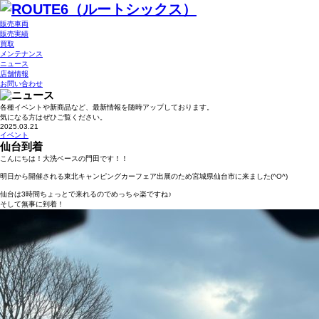
販売車両
販売実績
買取
メンテナンス
ニュース
店舗情報
お問い合わせ
各種イベントや新商品など、最新情報を随時アップしております。
気になる方はぜひご覧ください。
2025.03.21
イベント
仙台到着
こんにちは！大洗ベースの門田です！！
明日から開催される東北キャンピングカーフェア出展のため宮城県仙台市に来ました(^O^)
仙台は3時間ちょっとで来れるのでめっちゃ楽ですね♪
そして無事に到着！