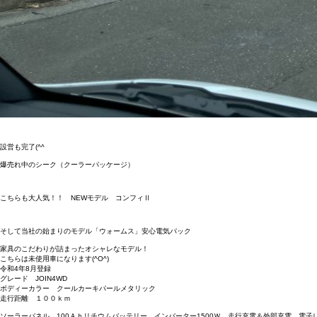
設営も完了(^^ゞ
爆売れ中のシーク（クーラーパッケージ）
こちらも大人気！！ NEWモデル コンフィⅡ
そして当社の始まりのモデル「ウォームス」安心電気パック
家具のこだわりが詰まったオシャレなモデル！
こちらは未使用車になります(^O^)
令和4年8月登録
グレード JOIN4WD
ボディーカラー クールカーキパールメタリック
走行距離 １００ｋｍ
ソーラーパネル、100Ａｈリチウムバッテリー、インバーター1500Ｗ、走行充電＆外部充電、電子