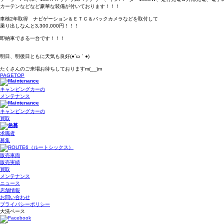
カーテンなどなど豪華な装備が付いております！！！
車検2年取得 ナビゲーション＆ＥＴＣ＆バックカメラなどを取付して
乗り出しなんと3,300,000円！！！
即納車できる一台です！！！
明日、明後日ともに天気も良好(●´ω｀●)
たくさんのご来場お待ちしておりますm(__)m
PAGETOP
キャンピングカーの
メンテナンス
キャンピングカーの
買取
求職者
募集
販売車両
販売実績
買取
メンテナンス
ニュース
店舗情報
お問い合わせ
プライバシーポリシー
大洗ベース