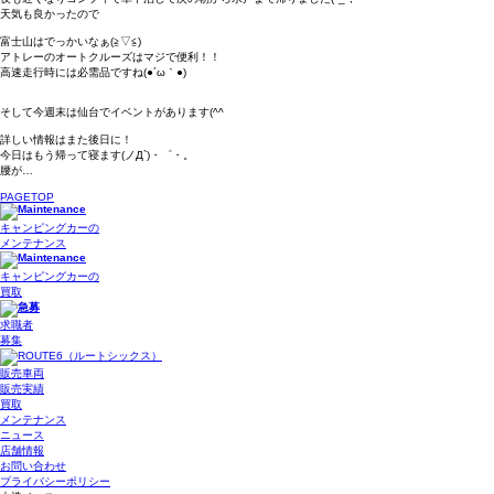
天気も良かったので
富士山はでっかいなぁ(≧▽≦)
アトレーのオートクルーズはマジで便利！！
高速走行時には必需品ですね(●´ω｀●)
そして今週末は仙台でイベントがあります(^^ゞ
詳しい情報はまた後日に！
今日はもう帰って寝ます(ノД`)・゜・。
腰が…
PAGETOP
キャンピングカーの
メンテナンス
キャンピングカーの
買取
求職者
募集
販売車両
販売実績
買取
メンテナンス
ニュース
店舗情報
お問い合わせ
プライバシーポリシー