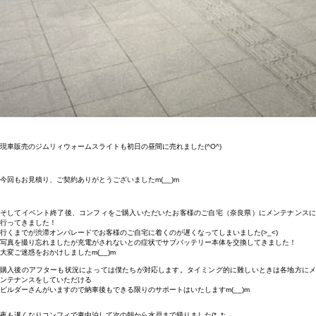
現車販売のジムリィウォームスライトも初日の昼間に売れました(^O^)
今回もお見積り、ご契約ありがとうございましたm(__)m
そしてイベント終了後、コンフィをご購入いただいたお客様のご自宅（奈良県）にメンテナンスに
行ってきました！
行くまでが渋滞オンパレードでお客様のご自宅に着くのが遅くなってしまいました(>_<)
写真を撮り忘れましたが充電がされないとの症状でサブバッテリー本体を交換してきました！
大変ご迷惑をおかけしましたm(__)m
購入後のアフターも状況によっては僕たちが対応します。タイミング的に難しいときは各地方にメ
ンテナンスをしていただける
ビルダーさんがいますので納車後もできる限りのサポートはいたしますm(__)m
夜も遅くなりコンフィで車中泊して次の朝から水戸まで帰りました(*_*;