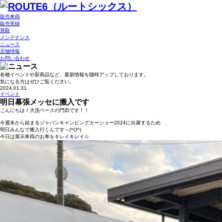
販売車両
販売実績
買取
メンテナンス
ニュース
店舗情報
お問い合わせ
各種イベントや新商品など、最新情報を随時アップしております。
気になる方はぜひご覧ください。
2024.01.31
イベント
明日幕張メッセに搬入です
こんにちは！大洗ベースの門田です！！
今週末から始まるジャパンキャンピングカーショー2024に出展するため
明日みんなで搬入行くんです～(^O^)
今日は展示車両のお車をキレイキレイ☆