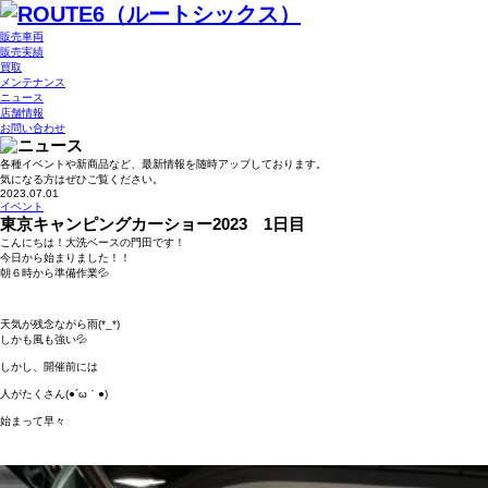
販売車両
販売実績
買取
メンテナンス
ニュース
店舗情報
お問い合わせ
各種イベントや新商品など、最新情報を随時アップしております。
気になる方はぜひご覧ください。
2023.07.01
イベント
東京キャンピングカーショー2023 1日目
こんにちは！大洗ベースの門田です！
今日から始まりました！！
朝６時から準備作業💦
天気が残念ながら雨(*_*)
しかも風も強い💦
しかし、開催前には
人がたくさん(●´ω｀●)
始まって早々