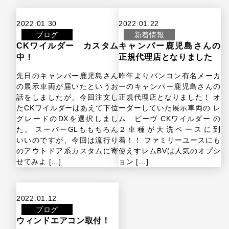
2022.01.30
2022.01.22
ブログ
新着情報
CKワイルダー カスタム
キャンパー鹿児島さんの
中！
正規代理店となりました
先日のキャンパー鹿児島さん
昨年よりバンコン有名メーカ
の展示車両が届いたというお
ーのキャンパー鹿児島さんの
話をしましたが、今回注文し
正規代理店となりました！ オ
たCKワイルダーはあえて下位
ーダーしていた展示車両の レ
グレードのDXを選択しまし
ム ビーヴ CKワイルダー の
た。 スーパーGLももちろん
２車種が大洗ベースに到
いいのですが、今回は流行り
着！！ ファミリーユースにも
のアウトドア系カスタムに寄
使えすレムBVは人気のオプシ
せてみよ […]
ョン […]
2022.01.12
ブログ
ウィンドエアコン取付！