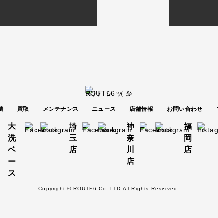
績
買取
メンテナンス
ニュース
店舗情報
お問い合わせ
大
埼
神
福
洗
玉
奈
岡
ベ
店
川
店
ー
店
ス
Copyright © ROUTE6 Co.,LTD All Rights Reserved.