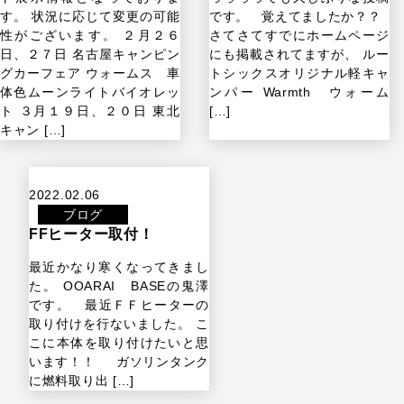
す。 状況に応じて変更の可能
です。 覚えてましたか？？
性がございます。 ２月２６
さてさてすでにホームページ
日、２７日 名古屋キャンピン
にも掲載されてますが、 ルー
グカーフェア ウォームス 車
トシックスオリジナル軽キャ
体色ムーンライトバイオレッ
ンパー Warmth ウォーム
ト ３月１９日、２０日 東北
[…]
キャン […]
2022.02.06
ブログ
FFヒーター取付！
最近かなり寒くなってきまし
た。 OOARAI BASEの鬼澤
です。 最近ＦＦヒーターの
取り付けを行ないました。 こ
こに本体を取り付けたいと思
います！！ ガソリンタンク
に燃料取り出 […]