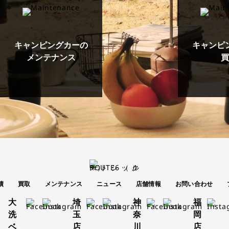
キャンピングカーの
キャンピ
メンテナンス
買
績
買取
メンテナンス
ニュース
店舗情報
お問い合わせ
大
埼
神
福
洗
玉
奈
岡
ベ
店
川
店