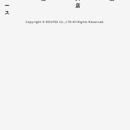
ー
店
ス
Copyright © ROUTE6 Co.,LTD All Rights Reserved.