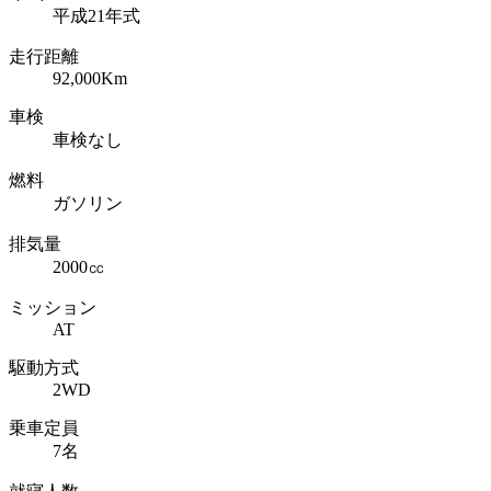
平成21年式
走行距離
92,000Km
車検
車検なし
燃料
ガソリン
排気量
2000㏄
ミッション
AT
駆動方式
2WD
乗車定員
7名