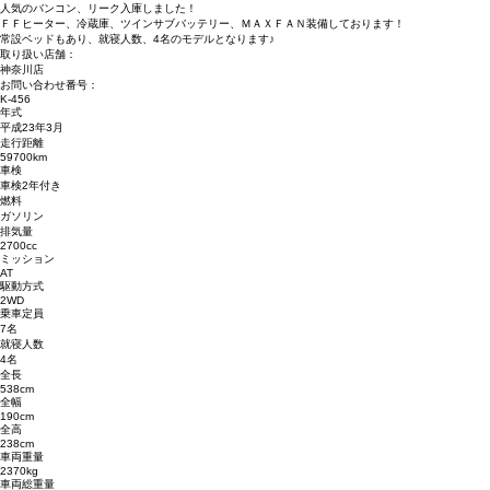
人気のバンコン、リーク入庫しました！
ＦＦヒーター、冷蔵庫、ツインサブバッテリー、ＭＡＸＦＡＮ装備しております！
常設ベッドもあり、就寝人数、4名のモデルとなります♪
取り扱い店舗：
神奈川店
お問い合わせ番号：
K-456
年式
平成23年3月
走行距離
59700km
車検
車検2年付き
燃料
ガソリン
排気量
2700cc
ミッション
AT
駆動方式
2WD
乗車定員
7名
就寝人数
4名
全長
538cm
全幅
190cm
全高
238cm
車両重量
2370kg
車両総重量