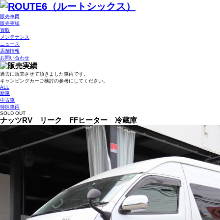
販売車両
販売実績
買取
メンテナンス
ニュース
店舗情報
お問い合わせ
過去に販売させて頂きました車両です。
キャンピングカーご検討の参考にしてください。
ALL
新車
中古車
特殊車両
SOLD OUT
ナッツRV リーク FFヒーター 冷蔵庫