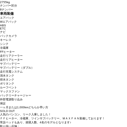
2755kg
ナンバー区分
8ナンバー
車両装備
エアバック
Wエアバック
ABS
ETC
ナビ
バックカメラ
キーレス
シンク
冷蔵庫
FFヒーター
走行リアクーラー
走行リアヒーター
サブバッテリー
サブバッテリー（ダブル）
走行充電システム
清水タンク
排水タンク
ポリタンク
ルーフベント
マックスファン
バッテリーチャージャー
外部電源取り込み
保証
一ヶ月または1,000kmどちらか早い方
SOLD OUT
人気のバンコン、リーク入庫しました！
ＦＦヒーター、冷蔵庫、ツインサブバッテリー、ＭＡＸＦＡＮ装備しております！
常設ベッドもあり、就寝人数、4名のモデルとなります♪
取り扱い店舗：