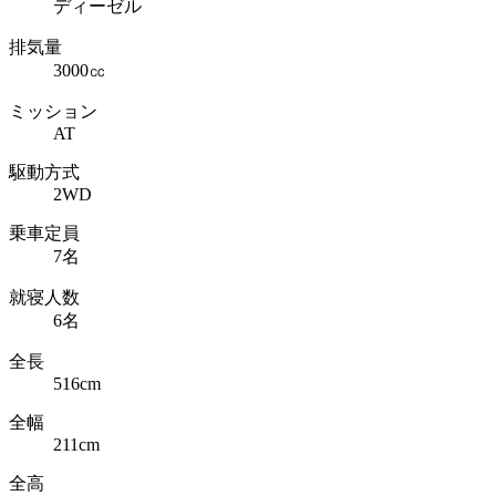
ディーゼル
排気量
3000㏄
ミッション
AT
駆動方式
2WD
乗車定員
7名
就寝人数
6名
全長
516cm
全幅
211cm
全高