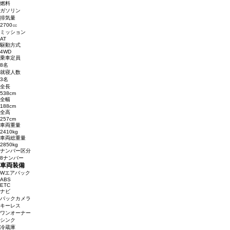
燃料
ガソリン
排気量
2700㏄
ミッション
AT
駆動方式
4WD
乗車定員
8名
就寝人数
3名
全長
538cm
全幅
188cm
全高
257cm
車両重量
2410kg
車両総重量
2850kg
ナンバー区分
8ナンバー
車両装備
Wエアバック
ABS
ETC
ナビ
バックカメラ
キーレス
ワンオーナー
シンク
冷蔵庫