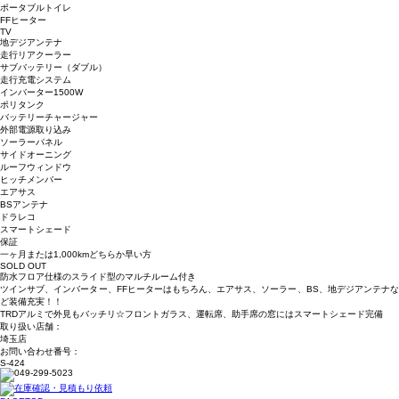
ポータブルトイレ
FFヒーター
TV
地デジアンテナ
走行リアクーラー
サブバッテリー（ダブル）
走行充電システム
インバーター1500W
ポリタンク
バッテリーチャージャー
外部電源取り込み
ソーラーパネル
サイドオーニング
ルーフウィンドウ
ヒッチメンバー
エアサス
BSアンテナ
ドラレコ
スマートシェード
保証
一ヶ月または1,000kmどちらか早い方
SOLD OUT
防水フロア仕様のスライド型のマルチルーム付き
ツインサブ、インバーター、FFヒーターはもちろん、エアサス、ソーラー、BS、地デジアンテナな
ど装備充実！！
TRDアルミで外見もバッチリ☆フロントガラス、運転席、助手席の窓にはスマートシェード完備
取り扱い店舗：
埼玉店
お問い合わせ番号：
S-424