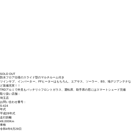
SOLD OUT
防水フロア仕様のスライド型のマルチルーム付き
ツインサブ、インバーター、FFヒーターはもちろん、エアサス、ソーラー、BS、地デジアンテナな
ど装備充実！！
TRDアルミで外見もバッチリ☆フロントガラス、運転席、助手席の窓にはスマートシェード完備
取り扱い店舗：
埼玉店
お問い合わせ番号：
S-424
年式
平成28年式
走行距離
49,000Km
車検
令和4年6月29日