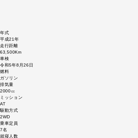
年式
平成21年
走行距離
63,500Km
車検
令和5年8月26日
燃料
ガソリン
排気量
2000㏄
ミッション
AT
駆動方式
2WD
乗車定員
7名
就寝人数