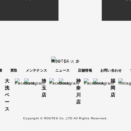
績
買取
メンテナンス
ニュース
店舗情報
お問い合わせ
大
埼
神
福
洗
玉
奈
岡
ベ
店
川
店
ー
店
ス
Copyright © ROUTE6 Co.,LTD All Rights Reserved.