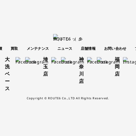
績
買取
メンテナンス
ニュース
店舗情報
お問い合わせ
大
埼
神
福
洗
玉
奈
岡
ベ
店
川
店
ー
店
ス
Copyright © ROUTE6 Co.,LTD All Rights Reserved.