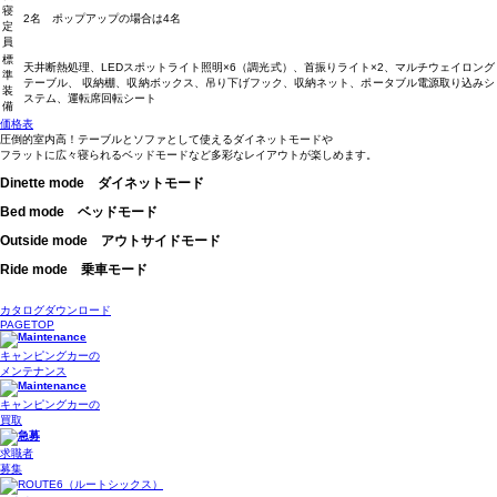
寝
2名 ポップアップの場合は4名
定
員
標
天井断熱処理、LEDスポットライト照明×6（調光式）、首振りライト×2、マルチウェイロング
準
テーブル、 収納棚、収納ボックス、吊り下げフック、収納ネット、ポータブル電源取り込みシ
装
ステム、運転席回転シート
備
価格表
圧倒的室内高！テーブルとソファとして使えるダイネットモードや
フラットに広々寝られるベッドモードなど多彩なレイアウトが楽しめます。
Dinette mode
ダイネットモード
Bed mode
ベッドモード
Outside mode
アウトサイドモード
Ride mode
乗車モード
カタログダウンロード
PAGETOP
キャンピングカーの
メンテナンス
キャンピングカーの
買取
求職者
募集