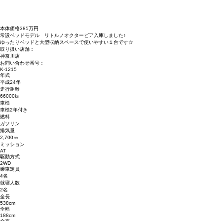
本体価格
385
万円
常設ベッドモデル リトルノオクタービア入庫しました♪
ゆったりベッドと大型収納スペースで使いやすい１台です☆
取り扱い店舗：
神奈川店
お問い合わせ番号：
K-1215
年式
平成24年
走行距離
66000㎞
車検
車検2年付き
燃料
ガソリン
排気量
2,700㏄
ミッション
AT
駆動方式
2WD
乗車定員
4名
就寝人数
2名
全長
538cm
全幅
188cm