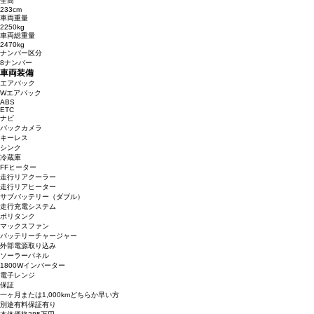
全高
233cm
車両重量
2250kg
車両総重量
2470kg
ナンバー区分
8ナンバー
車両装備
エアバック
Wエアバック
ABS
ETC
ナビ
バックカメラ
キーレス
シンク
冷蔵庫
FFヒーター
走行リアクーラー
走行リアヒーター
サブバッテリー（ダブル）
走行充電システム
ポリタンク
マックスファン
バッテリーチャージャー
外部電源取り込み
ソーラーパネル
1800Wインバーター
電子レンジ
保証
一ヶ月または1,000kmどちらか早い方
別途有料保証有り