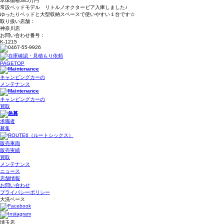
本体価格
385
万円
常設ベッドモデル リトルノオクタービア入庫しました♪
ゆったりベッドと大型収納スペースで使いやすい１台です☆
取り扱い店舗：
神奈川店
お問い合わせ番号：
K-1215
PAGETOP
キャンピングカーの
メンテナンス
キャンピングカーの
買取
求職者
募集
販売車両
販売実績
買取
メンテナンス
ニュース
店舗情報
お問い合わせ
プライバシーポリシー
大洗ベース
埼玉店