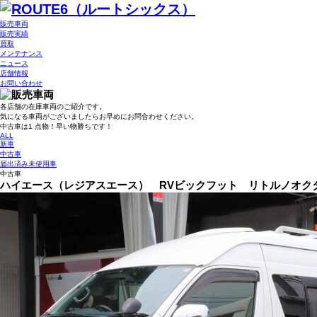
販売車両
販売実績
買取
メンテナンス
ニュース
店舗情報
お問い合わせ
各店舗の在庫車両のご紹介です。
気になる車両がございましたらお早めにお問合わせください。
中古車は1 点物！早い物勝ちです！
ALL
新車
中古車
届出済み未使用車
中古車
ハイエース（レジアスエース） RVビックフット リトルノオク